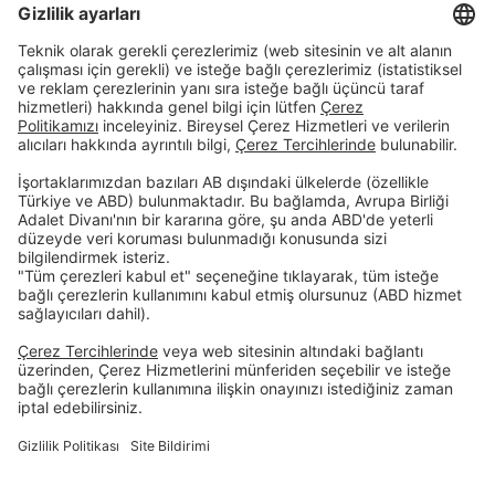
müşterilerin öncelikli çalışmak istediği banka olmak.
Dijital Bankacılık
Bireysel
Kurumsal
Öncelikli Bankacılık
Hakkımızda
İnsan Kaynakları
Site Bildirimi
Şubelerimiz
İletişim
Randevu Formu
Faiz Hesaplama Aracı
Hizmet Sözleşmeleri
Tasarruf Mevduatı Güvencesi
Gizlilik Politikası
Güvenlik
Resmi Tatil Günleri
Çerez Tercihleri
© DenizBank AG 2026