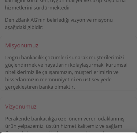
karlılığını korurken, uygun maliyet ve cazip koşullarla
hizmetlerini sürdürmektedir.
DenizBank AG’nin belirlediği vizyon ve misyonu
aşağıdaki gibidir:
Misyonumuz
Doğru bankacılık çözümleri sunarak müşterilerimizi
güçlendirmek ve hayatlarını kolaylaştırmak, kurumsal
niteliklerimiz ile çalışanımızın, müşterilerimizin ve
hissedarımızın memnuniyetini en üst seviyede
gerçekleştiren banka olmaktır.
Vizyonumuz
Perakende bankacılığa özel önem veren odaklanmış
ürün yelpazemiz, üstün hizmet kalitemiz ve sağlam
finansal altyapımız ile, kurumsal ve bireysel