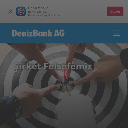
DenizMobile
Göster
DenizBank AG
Ücretsiz - Play Store' da
Şirket Felsefemiz