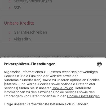
Kreditsyndizierungen
SSD
Unbare Kredite
Garantieschreiben
Akkreditiv
Für weitere informationen stehen Ihnen gerne per
zur Verfügung. Wir freuen uns auf Ihre
E-Mail
Kontaktaufnahme.
Digitale Services
Privatkunden
Firmenkunden
Priority Banking
Über Uns
Karriere
Presse
Impressum