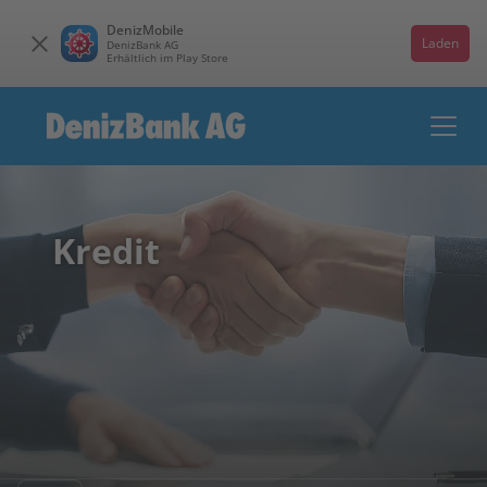
DenizMobile
Laden
DenizBank AG
Erhältlich im Play Store
Kredit