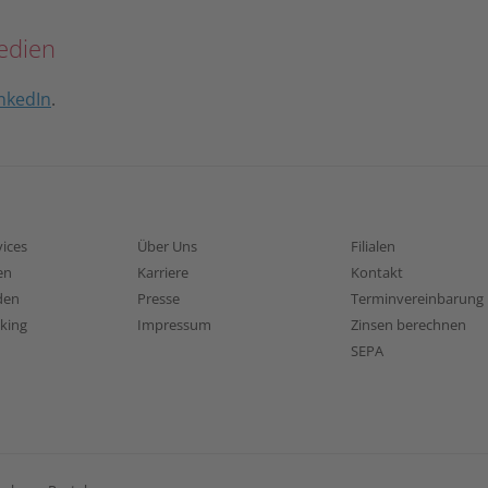
edien
nkedIn
.
vices
Über Uns
Filialen
en
Karriere
Kontakt
den
Presse
Terminvereinbarung
nking
Impressum
Zinsen berechnen
SEPA