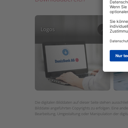
Logos
Ges
Die digitalen Bilddaten auf dieser Seite stehen ausschl
Bilddatei angeführten Copyrights zu erfolgen. Eine ande
Bearbeitung, Umgestaltung oder Manipulation der digital