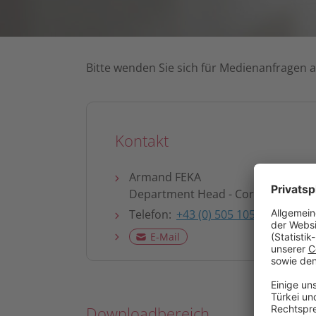
Bitte wenden Sie sich für Medienanfragen 
Kontakt
Armand FEKA
Department Head - Corporate Com
Telefon:
+43 (0) 505 105 - 2823
E-Mail
Downloadbereich