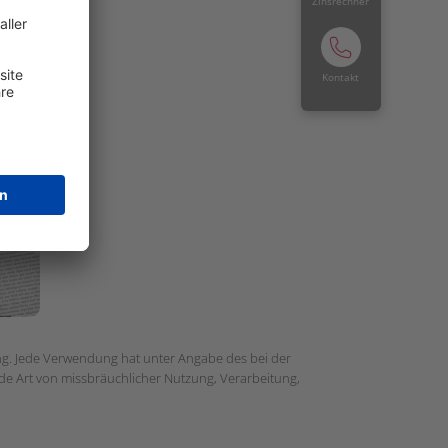
Zinsrechner
Kontakt
gung. Jede Verwendung hat unter Angabe des bei der
ede Art von missbräuchlicher Nutzung, Verarbeitung,