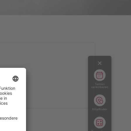
Termin
vereinbaren
Filialfinder