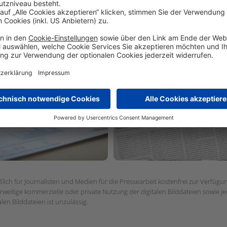
chäftsberichte
Pressezentrum
ießlich für Journalisten und Medien für die Pressearbeit kostenfrei zur Verfü
rweitige kommerzielle oder private Nutzung der digitalen Bilddateien sowie j
en Bilddateien ist unzulässig.