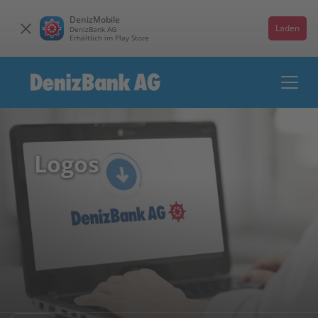
DenizMobile
Laden
DenizBank AG
Erhältlich im Play Store
Logos