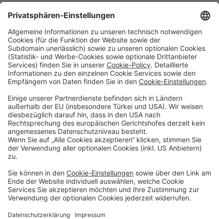
PDF (Vector Format) Download
Digitale Services
Privatkunden
Firmenkunden
Priority Banking
Über Uns
Karriere
Presse
Impressum
Filialen
Kontakt
Terminvereinbarung
Zinsen berechnen
SEPA
Geschäftsbedingungen
Einlagensicherung
Datenschutzhinweise
Whistleblowing
Sicherheit
Feiertage
Cookie-Einstellungen