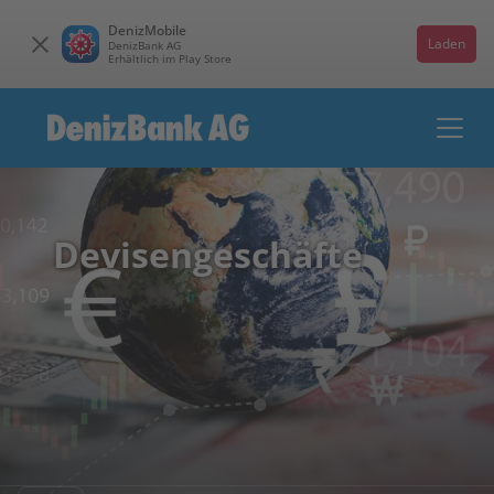
DenizMobile
Laden
DenizBank AG
Erhältlich im Play Store
Devisengeschäfte