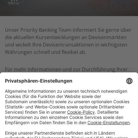
Menu
Unser Priority Banking Team informiert Sie gerne über
die aktuellen Kursentwicklungen an Devisenmärkten
und wickelt Ihre Devisentransaktionen in wichtigsten
Währungen schnell und flexibel ab.
Für mehr Informationen und zur Durchführung Ihrer
Transaktionen stehen Ihnen unsere
Kundenbetreuer:innen gerne per
zur
E-Mail
Verfügung.
Digitale Services
Privatkunden
Firmenkunden
Priority Banking
Über Uns
Karriere
Presse
Impressum
Filialen
Kontakt
Terminvereinbarung
Zinsen berechnen
SEPA