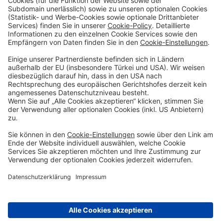
Digitale Services
Privatkunden
Firmenkunden
Priority Banking
Über Uns
Karriere
Presse
Impressum
Filialen
Kontakt
Terminvereinbarung
Zinsen berechnen
SEPA
Geschäftsbedingungen
Einlagensicherung
Datenschutzhinweise
Whistleblowing
Sicherheit
Feiertage
Cookie-Einstellungen
© DenizBank AG 2026